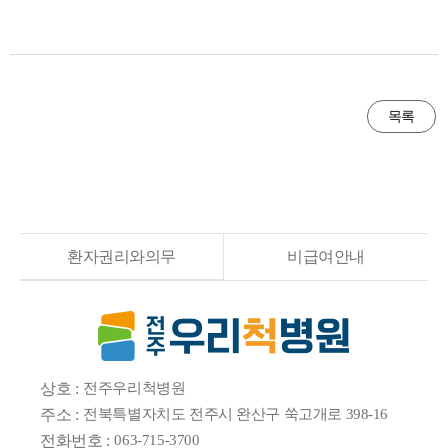
목록
환자권리와의무
비급여안내
상호 :
전주우리척병원
주소 :
전북특별자치도 전주시 완산구 쑥고개로 398-16
전화번호 :
063-715-3700